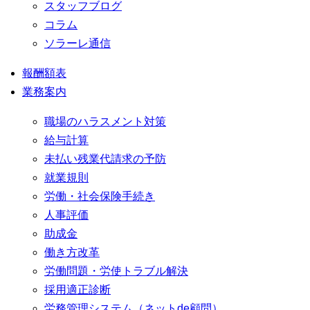
スタッフブログ
コラム
ソラーレ通信
報酬額表
業務案内
職場のハラスメント対策
給与計算
未払い残業代請求の予防
就業規則
労働・社会保険手続き
人事評価
助成金
働き方改革
労働問題・労使トラブル解決
採用適正診断
労務管理システム（ネットde顧問）