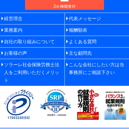
経営理念
代表メッセージ
業務案内
報酬額表
自社の取り組みについて
よくある質問
お客様の声
主な顧問先
ソラーレ社会保険労務士法
こんな会社にしたい方は当
人をご利用いただくメリッ
事務所にご相談下さい
ト