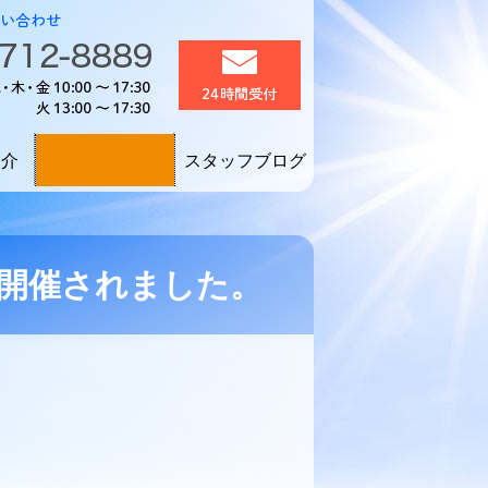
区
誰もが生き生きと働く
お電話でのお問い合わせ：0
メール24時間受付
電話受付：月・水・木・金1
要クリック！
紹介
スタッフブログ
採用情報！
が開催されました。