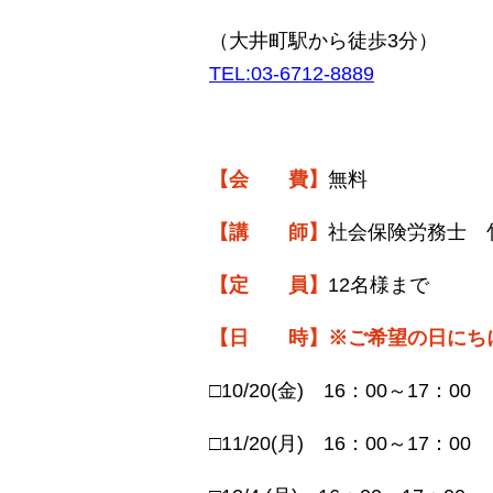
（大井町駅から徒歩
3
分）
TEL:03-6712-8889
【会 費】
無料
【講 師】
社会保険労務士 
【定 員】
12名様まで
【
日 時】※ご希望の日にち
□
10/20(
金
)
16
：
00
～
17
：
00
□
11/20(
月
)
16
：
00
～
17
：
00