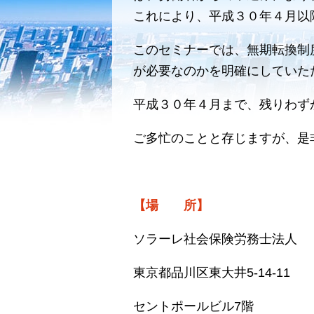
これにより、平成３０年４月以
このセミナーでは、無期転換制
が必要なのかを明確にしていた
平成３０年４月まで、残りわず
ご多忙のことと存じますが、是
【場 所】
ソラーレ社会保険労務士法人
東京都品川区東大井
5-14-11
セントポールビル
7
階