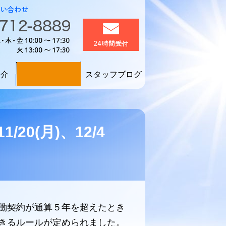
区
誰もが生き生きと働く
お電話でのお問い合わせ：0
メール24時間受付
電話受付：月・水・木・金1
要クリック！
紹介
スタッフブログ
採用情報！
20(月)、12/4
働契約が通算５年を超えたとき
きるルールが定められました。