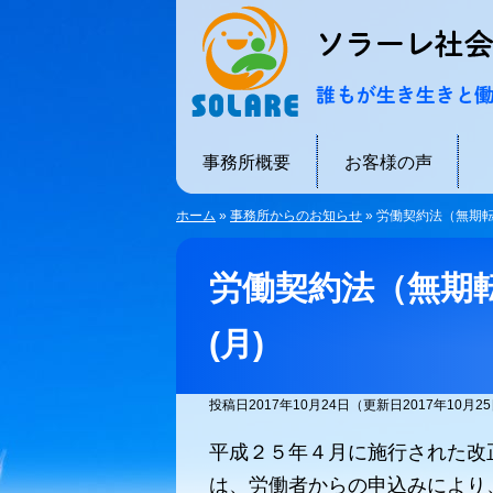
事務所概要
お客様の声
ホーム
»
事務所からのお知らせ
»
労働契約法（無期転換制度
労働契約法（無期転換制
(月)
投稿日2017年10月24日
（更新日2017年10月2
平成２５年４月に施行された改
は、労働者からの申込みにより