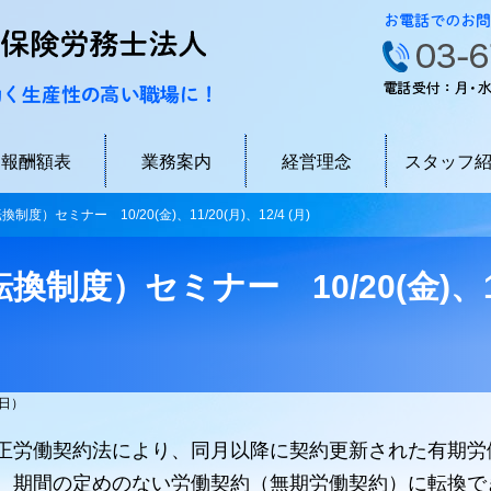
ソラーレ社会保険労務士法人 品川
報酬額表
業務案内
経営理念
スタッフ
）セミナー 10/20(金)、11/20(月)、12/4 (月)
度）セミナー 10/20(金)、11/
5日）
正労働契約法により、同月以降に契約更新された有期労
、期間の定めのない労働契約（無期労働契約）に転換で