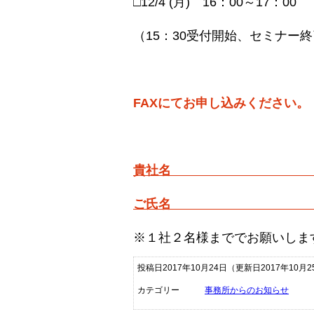
□
12/4 (
月
)
16
：
00
～
17
：
00
（
15
：
30
受付開始、セミナー終
FAX
にてお申し込みください
貴社
ご氏
※１社２名様まででお願いしま
投稿日2017年10月24日
（更新日2017年10月2
カテゴリー
事務所からのお知らせ