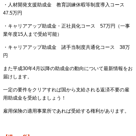
・人材開発支援助成金 教育訓練休暇等制度導入コース
47.5
万円
・キャリアアップ助成金・正社員化コース
57
万円（一事
業年度
15
人まで受給可能）
・キャリアアップ助成金 諸手当制度共通化コース
38
万
円
また平成
30
年
4
月以降の助成金の動向について最新情報をお
届けします。
一定の要件をクリアすれば国から支給される返済不要の雇
用助成金を受給しましょう！
雇用保険の適用事業所であれば受給する権利があります。