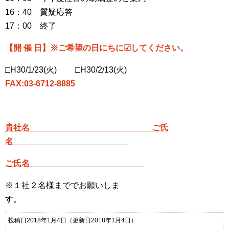
16
：
40
質疑応答
17
：
00
終了
【開 催 日】※ご希望の日にちに☑してください。
□
H30/1/23(
火
)
□
H30/2/13(
火
)
FAX:03-6712-8885
貴社名 ご氏
名
ご氏名
※１社２名様まででお願いしま
す。
投稿日2018年1月4日
（更新日2018年1月4日）