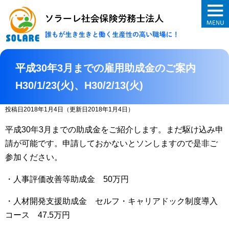
ソラーレ社会保険
平成30年3月までの雇用助成金のご案内
H30/1/23(火)、H30/2/13(火)
投稿日2018年1月4日
（更新日2018年1月4日）
平成
30
年
3
月までの助成金をご紹介します。まだ駆け込み申
請が可能です。申請しておかないとソンしますので是非ご
参加ください。
・人事評価改善等助成金
50
万円
・人材開発支援助成金 セルフ・キャリアドック制度導入
コース
47.5
万円