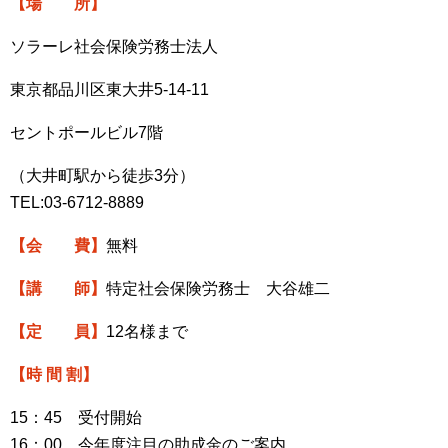
【場 所】
ソラーレ社会保険労務士法人
東京都品川区東大井
5-14-11
セントポールビル
7
階
（大井町駅から徒歩
3
分）
TEL:03-6712-8889
【会 費】
無料
【講 師】
特定社会保険労務士 大谷雄二
【定 員】
12
名様まで
【時 間 割】
15：
45
受付開始
16
：
00
今年度注目の助成金のご案内