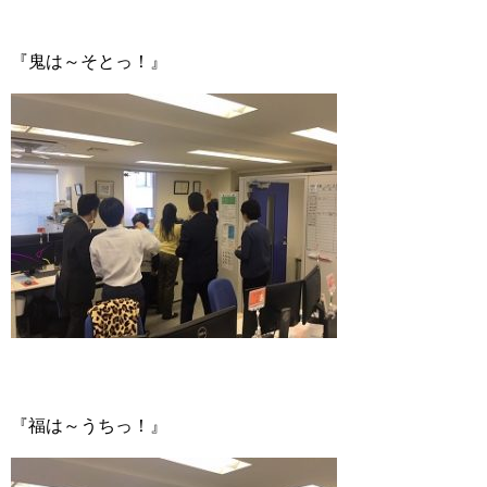
『鬼は～そとっ！』
『福は～うちっ！』