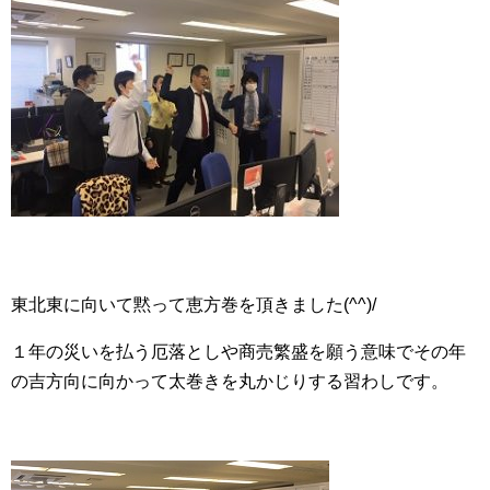
東北東に向いて黙って恵方巻を頂きました(^^)/
１年の災いを払う厄落としや商売繁盛を願う意味でその年
の吉方向に向かって太巻きを丸かじりする習わしです。