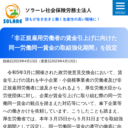
ソラーレ社会保険
「非正規雇用労働者の賃金引上げに向けた
同一労働同一賃金の取組強化期間」を設定
投稿日2023年4月13日
（更新日2023年4月13日）
令和5年3月に開催された政労使意見交換会において、賃
金引上げの流れを中小企業・小規模事業者の労働者及び非
正規雇用労働者に波及させられるよう、厚生労働大臣から
労使団体に対し、企業が賃金引上げに取り組む際の同一労
働同一賃金の観点を踏まえた対応等について、傘下企業等
への働きかけを依頼しています。こうしたことも踏まえ、
厚生労働省では、本年３月15日から５月31日までを取組強
化期間として設定し、同一労働同一賃金の遵守の徹底に向