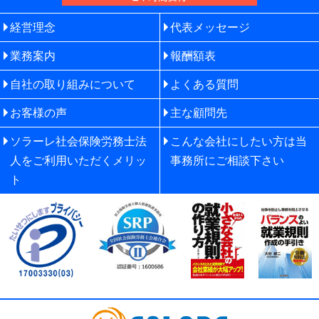
経営理念
代表メッセージ
業務案内
報酬額表
自社の取り組みについて
よくある質問
お客様の声
主な顧問先
ソラーレ社会保険労務士法
こんな会社にしたい方は当
人をご利用いただくメリッ
事務所にご相談下さい
ト