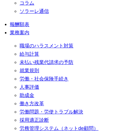
コラム
ソラーレ通信
報酬額表
業務案内
職場のハラスメント対策
給与計算
未払い残業代請求の予防
就業規則
労働・社会保険手続き
人事評価
助成金
働き方改革
労働問題・労使トラブル解決
採用適正診断
労務管理システム（ネットde顧問）