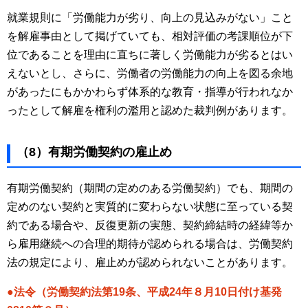
就業規則に「労働能力が劣り、向上の見込みがない」こと
を解雇事由として掲げていても、相対評価の考課順位が下
位であることを理由に直ちに著しく労働能力が劣るとはい
えないとし、さらに、労働者の労働能力の向上を図る余地
があったにもかかわらず体系的な教育・指導が行われなか
ったとして解雇を権利の濫用と認めた裁判例があります。
（8）有期労働契約の雇止め
有期労働契約（期間の定めのある労働契約）でも、期間の
定めのない契約と実質的に変わらない状態に至っている契
約である場合や、反復更新の実態、契約締結時の経緯等か
ら雇用継続への合理的期待が認められる場合は、労働契約
法の規定により、雇止めが認められないことがあります。
●法令（労働契約法第19条、平成24年８月10日付け基発