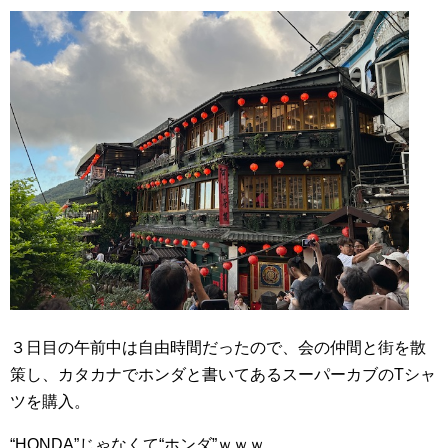
３日目の午前中は自由時間だったので、会の仲間と街を散
策し、カタカナでホンダと書いてあるスーパーカブの
T
シャ
ツを購入。
“
HONDA
”じゃなくて“ホンダ”ｗｗｗ