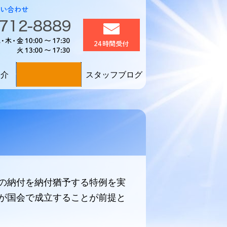
区
誰もが生き生きと働く
お電話でのお問い合わせ：0
メール24時間受付
電話受付：月・水・木・金1
要クリック！
紹介
スタッフブログ
採用情報！
の納付を納付猶予する特例を実
が国会で成立することが前提と