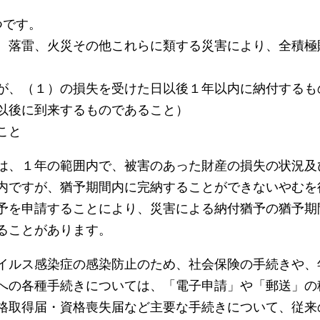
つです。
、落雷、火災その他これらに類する災害により、全積極
が、（１）の損失を受けた日以後１年以内に納付するも
以後に到来するものであること）
こと
は、１年の範囲内で、被害のあった財産の損失の状況及
内ですが、猶予期間内に完納することができないやむを
予を申請することにより、災害による納付猶予の猶予期
ることがあります。
イルス感染症の感染防止のため、社会保険の手続きや、
への各種手続きについては、「電子申請」や「郵送」の
格取得届・資格喪失届など主要な手続きについて、従来