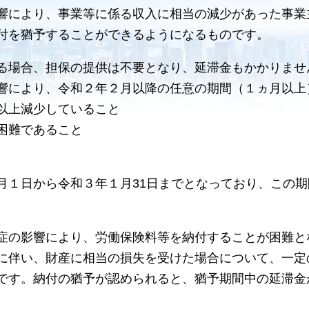
響により、事業等に係る収入に相当の減少があった事業
付を猶予することができるようになるものです。
る場合、担保の提供は不要となり、延滞金もかかりませ
響により、令和２年２月以降の任意の期間（１ヵ月以上
以上減少していること
困難であること
月１日から令和３年１月31日までとなっており、この
症の影響により、労働保険料等を納付することが困難と
に伴い、財産に相当の損失を受けた場合について、一定
です。納付の猶予が認められると、猶予期間中の延滞金