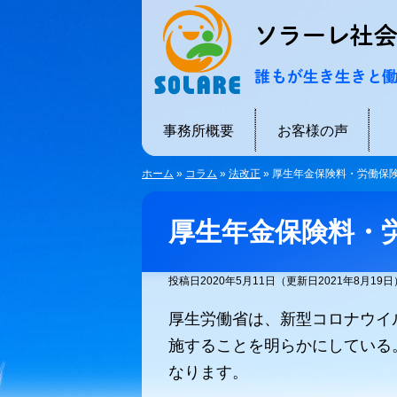
事務所概要
お客様の声
ホーム
»
コラム
»
法改正
»
厚生年金保険料・労働保
厚生年金保険料・
投稿日2020年5月11日
（更新日2021年8月19日
厚生労働省は、新型コロナウイ
施することを明らかにしている
なります。