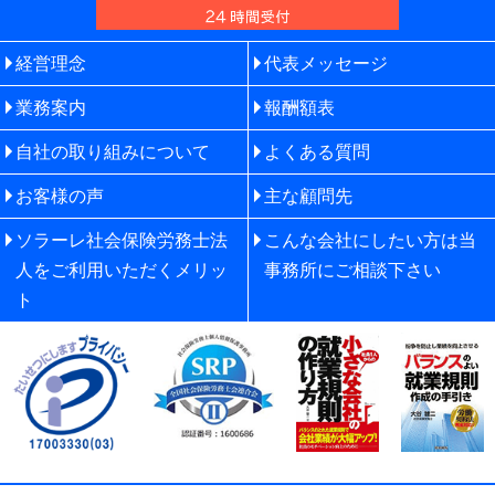
経営理念
代表メッセージ
業務案内
報酬額表
自社の取り組みについて
よくある質問
お客様の声
主な顧問先
ソラーレ社会保険労務士法
こんな会社にしたい方は当
人をご利用いただくメリッ
事務所にご相談下さい
ト