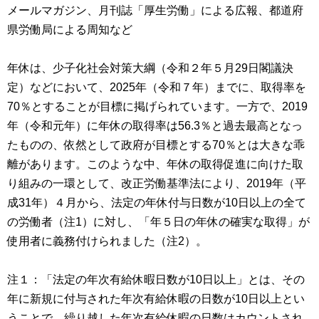
メールマガジン、月刊誌「厚生労働」による広報、都道府
県労働局による周知など
年休は、少子化社会対策大綱（令和２年５月29日閣議決
定）などにおいて、2025年（令和７年）までに、取得率を
70％とすることが目標に掲げられています。一方で、2019
年（令和元年）に年休の取得率は56.3％と過去最高となっ
たものの、依然として政府が目標とする70％とは大きな乖
離があります。このような中、年休の取得促進に向けた取
り組みの一環として、改正労働基準法により、2019年（平
成31年）４月から、法定の年休付与日数が10日以上の全て
の労働者（注1）に対し、「年５日の年休の確実な取得」が
使用者に義務付けられました（注2）。
注１：「法定の年次有給休暇日数が10日以上」とは、その
年に新規に付与された年次有給休暇の日数が10日以上とい
うことで、繰り越した年次有給休暇の日数はカウントされ