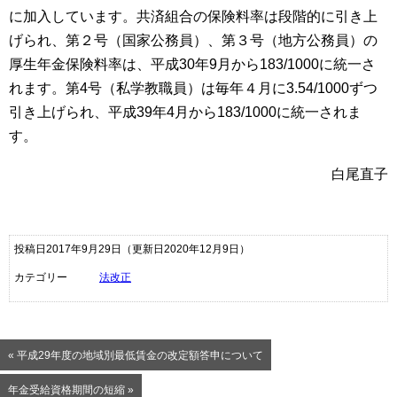
に加入しています。共済組合の保険料率は段階的に引き上
げられ、第２号（国家公務員）、第３号（地方公務員）の
厚生年金保険料率は、平成
30
年
9
月から
183/1000
に統一さ
れます。第
4
号（私学教職員）は毎年４月に
3.54/1000
ずつ
引き上げられ、平成
39
年
4
月から
183/1000
に統一されま
す。
白尾直子
投稿日2017年9月29日
（更新日2020年12月9日）
カテゴリー
法改正
« 平成29年度の地域別最低賃金の改定額答申について
年金受給資格期間の短縮 »