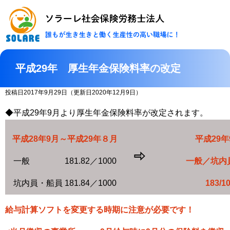
ソラーレ社会保険
平成29年 厚生年金保険料率の改定
投稿日2017年9月29日
（更新日2020年12月9日）
◆平成
29
年
9
月より厚生年金保険料率が改定されます。
平成
28
年
9
月～平成
29
年８月
平成
29
年
⇨
一般
181.82
／
1000
一般／坑内
坑内員・船員
181.84
／
1000
183/1
給与計算ソフトを変更する時期に注意が必要です！