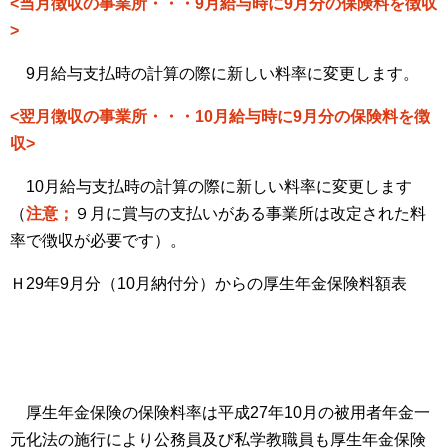
<
当月徴収の事業所・・・
9
月給与時に
9
月分の保険料を徴収
>
9
月給与支払時の計算の際に新しい料率に変更します。
<
翌月徴収の事業所・・・
10
月給与時に
9
月分の保険料を徴
収
>
10
月給与支払時の計算の際に新しい料率に変更します
（
注意；
９月に賞与の支払いがある事業所は改定された料
率で徴収が必要です）。
Ｈ
29
年
9
月分（
10
月納付分）からの厚生年金保険料額表
厚生年金保険の保険料率は平成
27
年
10
月の被用者年金一
元化法の施行により公務員及び私学教職員も厚生年金保険